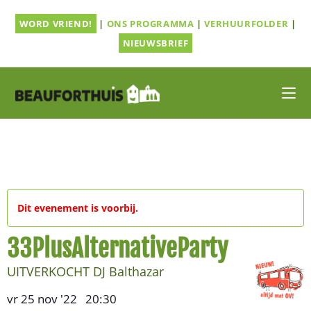
Ga
WORD VRIEND!
|
ONS PROGRAMMA
|
VERHUURFOLDER
|
naar
inhoud
NIEUWSBRIEF
Dit evenement is voorbij.
33PlusAlternativeParty
UITVERKOCHT DJ Balthazar
vr 25 nov '22
20:30
,
–