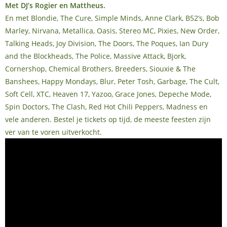
Met DJ’s Rogier en Mattheus.
En met Blondie, The Cure, Simple Minds, Anne Clark, B52’s, Bob
Marley, Nirvana, Metallica, Oasis, Stereo MC, Pixies, New Order,
Talking Heads, Joy Division, The Doors, The Poques, Ian Dury
and the Blockheads, The Police, Massive Attack, Bjork,
Cornershop, Chemical Brothers, Breeders, Siouxie & The
Banshees, Happy Mondays, Blur, Peter Tosh, Garbage, The Cult,
Soft Cell, XTC, Heaven 17, Yazoo, Grace Jones, Depeche Mode,
Spin Doctors, The Clash, Red Hot Chili Peppers, Madness en
vele anderen. Bestel je tickets op tijd, de meeste feesten zijn
ver van te voren uitverkocht.