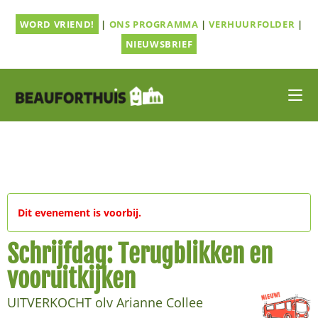
Ga
WORD VRIEND!
|
ONS PROGRAMMA
|
VERHUURFOLDER
|
naar
inhoud
NIEUWSBRIEF
Dit evenement is voorbij.
Schrijfdag: Terugblikken en
vooruitkijken
UITVERKOCHT olv Arianne Collee