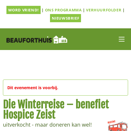
Ga
WORD VRIEND!
|
ONS PROGRAMMA
|
VERHUURFOLDER
|
naar
inhoud
NIEUWSBRIEF
Dit evenement is voorbij.
Die Winterreise – benefiet
Hospice Zeist
uitverkocht - maar doneren kan wel!