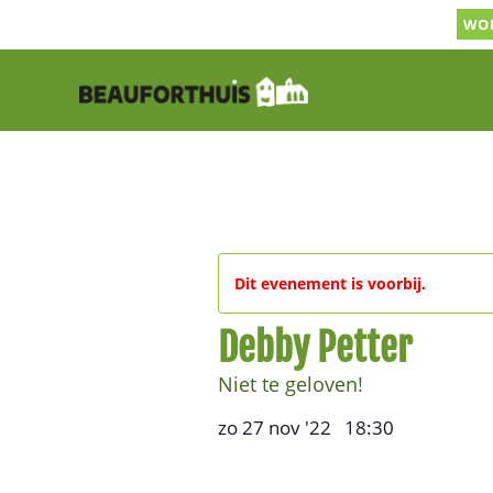
Ga
WOR
naar
inhoud
Dit evenement is voorbij.
Debby Petter
Niet te geloven!
zo 27 nov '22
18:30
,
–