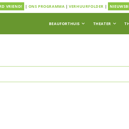
D VRIEND!
|
ONS PROGRAMMA
|
VERHUURFOLDER
|
NIEUWSB
BEAUFORTHUIS
THEATER
T