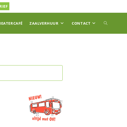
RIEF
TOGGLE
HEATERCAFÉ
ZAALVERHUUR
CONTACT
SITE
ZOEKEN