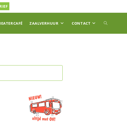
RIEF
TOGGLE
HEATERCAFÉ
ZAALVERHUUR
CONTACT
SITE
ZOEKEN