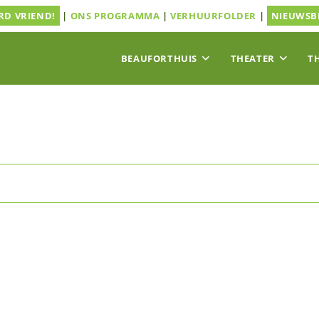
D VRIEND!
|
ONS PROGRAMMA
|
VERHUURFOLDER
|
NIEUWSB
BEAUFORTHUIS
THEATER
T