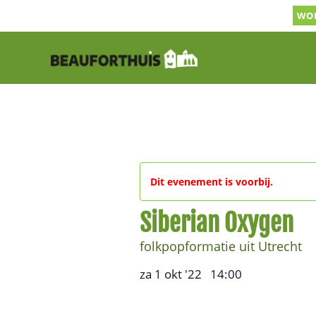
Ga
WOR
naar
inhoud
Dit evenement is voorbij.
Siberian Oxygen
folkpopformatie uit Utrecht
za 1 okt '22
14:00
,
–