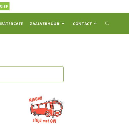
RIEF
TOGGLE
HEATERCAFÉ
ZAALVERHUUR
CONTACT
SITE
ZOEKEN