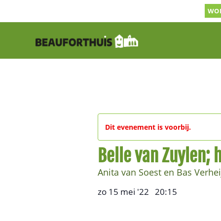
Ga
WOR
naar
inhoud
Dit evenement is voorbij.
Belle van Zuylen; 
Anita van Soest en Bas Verhe
zo 15 mei '22
20:15
,
–