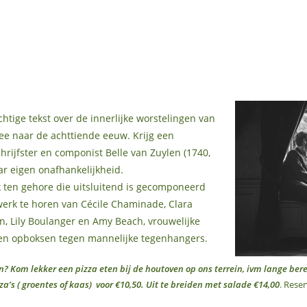
htige tekst over de innerlijke worstelingen van
ee naar de achttiende eeuw. Krijg een
chrijfster en componist Belle van Zuylen (1740,
ar eigen onafhankelijkheid.
k ten gehore die uitsluitend is gecomponeerd
werk te horen van Cécile Chaminade, Clara
 Lily Boulanger en Amy Beach, vrouwelijke
ten opboksen tegen mannelijke tegenhangers.
en? Kom lekker een pizza eten bij de houtoven op ons terrein, ivm lange ber
za’s ( groentes of kaas) voor €10,50. Uit te breiden met salade €14,00
. Reser