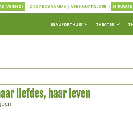
D VRIEND!
|
ONS PROGRAMMA
|
VERHUURFOLDER
|
NIEUWSB
BEAUFORTHUIS
THEATER
T
haar liefdes, haar leven
ijden