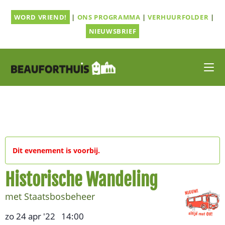
Ga
WORD VRIEND!
|
ONS PROGRAMMA
|
VERHUURFOLDER
|
naar
inhoud
NIEUWSBRIEF
Dit evenement is voorbij.
Historische Wandeling
met Staatsbosbeheer
zo 24 apr '22
14:00
,
–