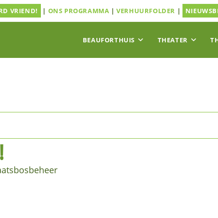
D VRIEND!
|
ONS PROGRAMMA
|
VERHUURFOLDER
|
NIEUWSB
BEAUFORTHUIS
THEATER
T
!
aatsbosbeheer