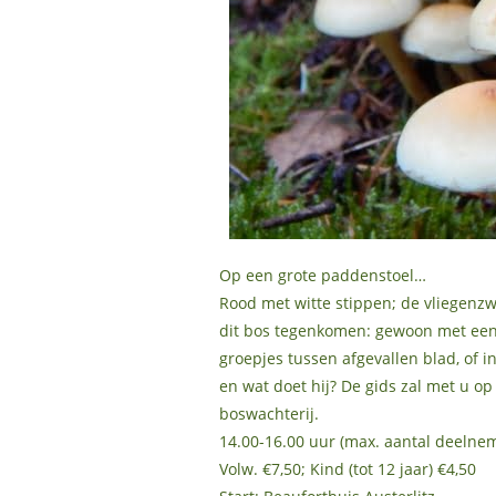
Op een grote paddenstoel…
Rood met witte stippen; de vliegenzw
dit bos tegenkomen: gewoon met een ho
groepjes tussen afgevallen blad, of i
en wat doet hij? De gids zal met u o
boswachterij.
14.00-16.00 uur (max. aantal deelnem
Volw. €7,50; Kind (tot 12 jaar) €4,50