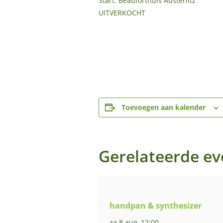
Start: Beauforthuis Austerlitz
UITVERKOCHT
Toevoegen aan kalender
Gerelateerde e
handpan & synthesizer
za 8 aug, 12:00