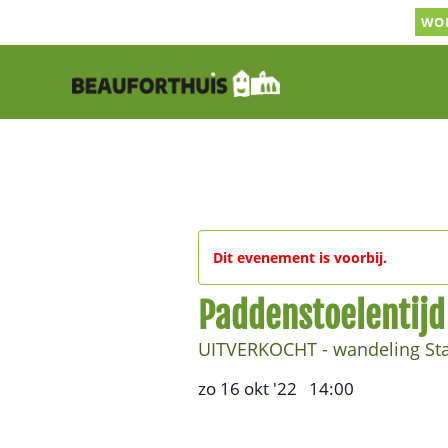
Ga
WOR
naar
inhoud
Dit evenement is voorbij.
Paddenstoelentijd
UITVERKOCHT - wandeling St
zo 16 okt '22
14:00
,
–