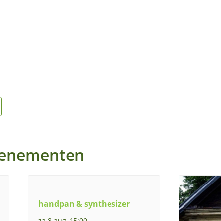
venementen
handpan & synthesizer
za 8 aug, 15:00