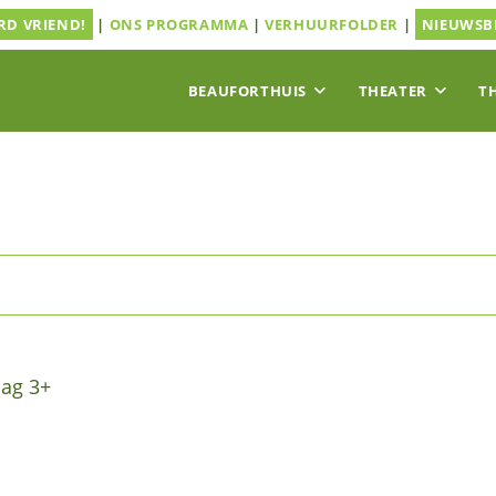
D VRIEND!
|
ONS PROGRAMMA
|
VERHUURFOLDER
|
NIEUWSB
BEAUFORTHUIS
THEATER
T
ag 3+