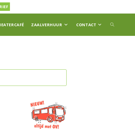
RIEF
TOGGLE
HEATERCAFÉ
ZAALVERHUUR
CONTACT
SITE
ZOEKEN