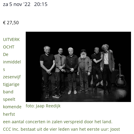
za 5 nov '22
20:15
,
–
€ 27,50
UITVERK
OCHT
De
inmiddel
s
zesenvijf
tigjarige
band
speelt
foto: Jaap Reedijk
komende
herfst
een aantal concerten in zalen verspreid door het land.
CCC Inc. bestaat uit de vier leden van het eerste uur: Joost