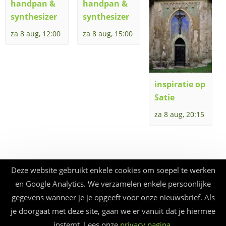
handpan &
handpan &
synthesizer
synthesizer
za 8 aug, 12:00
za 8 aug, 15:00
inspiratie op
Satie
za 8 aug, 20:15
Deze website gebruikt enkele cookies om soepel te werken
en Google Analytics. We verzamelen enkele persoonlijke
gegevens wanneer je je opgeeft voor onze nieuwsbrief. Als
je doorgaat met deze site, gaan we er vanuit dat je hiermee
instemt. Lees onze
privacy pagina
.