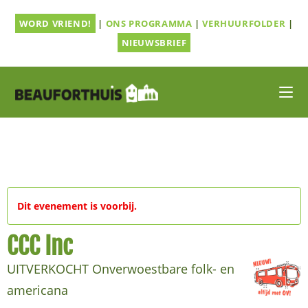
Ga
WORD VRIEND!
|
ONS PROGRAMMA
|
VERHUURFOLDER
|
naar
inhoud
NIEUWSBRIEF
Dit evenement is voorbij.
CCC Inc
UITVERKOCHT Onverwoestbare folk- en
americana