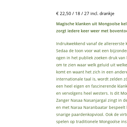
€ 22,50 / 18 / 27 incl. drankje
Magische klanken uit Mongoolse kel
zorgt iedere keer weer met boventoo
Indrukwekkend vanaf de allereerste kl
Sedaa de toon voor wat een bijzonde
ogen in het publiek zoeken druk van 
om te zien waar welk geluid uit welk
komt en waant het zich in een ander
internationale taal is, wordt zelden
een heel eigen en fascinerende klank
en vervolgens heel westers. Is dit M
Zanger Nasaa Nasanjargal zingt in de
en met Naraa Naranbaatar bespeelt h
snarige paardenkopviool. Ook de vir
spelen op traditionele Mongoolse in