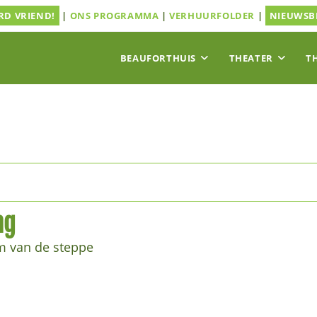
D VRIEND!
|
ONS PROGRAMMA
|
VERHUURFOLDER
|
NIEUWSB
BEAUFORTHUIS
THEATER
T
ng
m van de steppe