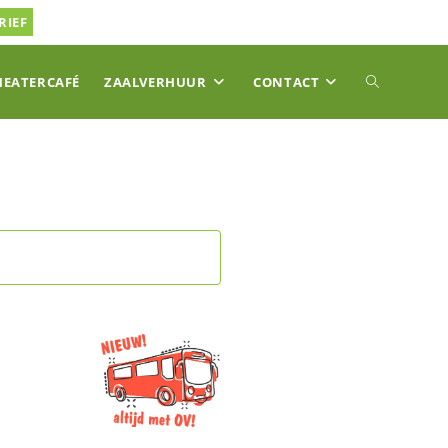
RIEF
TOGGLE
HEATERCAFÉ
ZAALVERHUUR
CONTACT
SITE
ZOEKEN