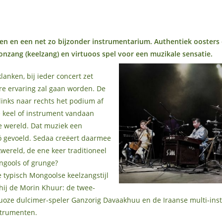
en en een net zo bijzonder instrumentarium. Authentiek oosters
nzang (keelzang) en virtuoos spel voor een muzikale sensatie.
anken, bij ieder concert zet
re ervaring zal gaan worden. De
links naar rechts het podium af
e keel of instrument vandaan
e wereld. Dat muziek een
 zó gevoeld. Sedaa creëert daarmee
wereld, de ene keer traditioneel
ongools of grunge?
 typisch Mongoolse keelzangstijl
ij de Morin Khuur: de twee-
tuoze dulcimer-speler Ganzorig Davaakhuu en de Iraanse multi-in
strumenten.