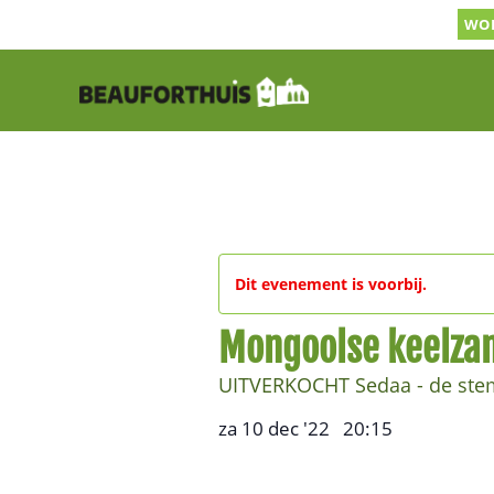
Ga
WOR
naar
inhoud
Dit evenement is voorbij.
Mongoolse keelza
UITVERKOCHT Sedaa - de ste
za 10 dec '22
20:15
,
–