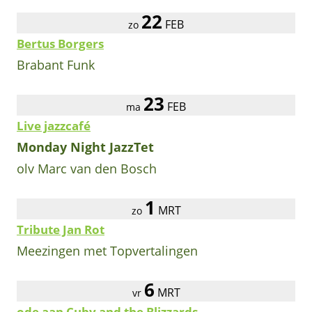
22
FEB
zo
Bertus Borgers
Brabant Funk
23
FEB
ma
Live jazzcafé
Monday Night JazzTet
olv Marc van den Bosch
1
MRT
zo
Tribute Jan Rot
Meezingen met Topvertalingen
6
MRT
vr
ode aan Cuby and the Blizzards