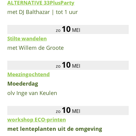
ALTERNATIVE 33PlusParty
met DJ Balthazar | tot 1 uur
10
MEI
zo
Stilte wandelen
met Willem de Groote
10
MEI
zo
Meezingochtend
Moederdag
olv Inge van Keulen
10
MEI
zo
workshop ECO-printen
met lenteplanten uit de omgeving