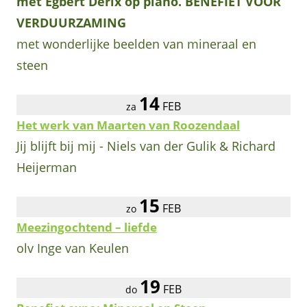
met Egbert Derix op piano. BENEFIET VOOR
VERDUURZAMING
met wonderlijke beelden van mineraal en
steen
14
FEB
za
Het werk van Maarten van Roozendaal
Jij blijft bij mij - Niels van der Gulik & Richard
Heijerman
15
FEB
zo
Meezingochtend – liefde
olv Inge van Keulen
19
FEB
do