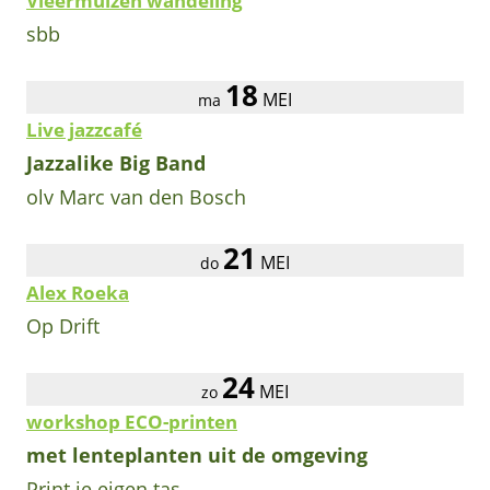
Vleermuizen wandeling
sbb
18
MEI
ma
Live jazzcafé
Jazzalike Big Band
olv Marc van den Bosch
21
MEI
do
Alex Roeka
Op Drift
24
MEI
zo
workshop ECO-printen
met lenteplanten uit de omgeving
Print je eigen tas