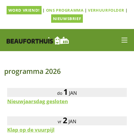
Ga
WORD VRIEND!
|
ONS PROGRAMMA
|
VERHUURFOLDER
|
naar
inhoud
NIEUWSBRIEF
programma 2026
1
JAN
do
Nieuwjaarsdag gesloten
2
JAN
vr
Klap op de vuurpijl