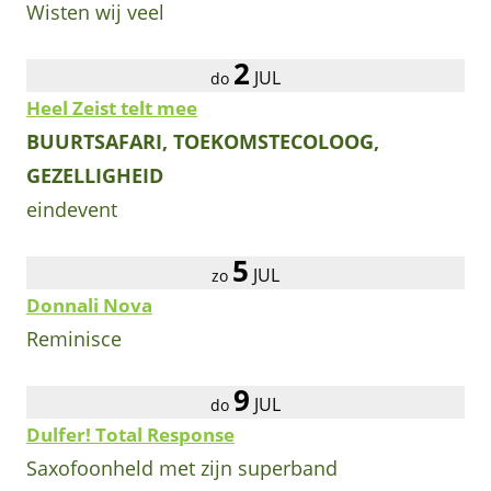
Wisten wij veel
2
JUL
do
Heel Zeist telt mee
BUURTSAFARI, TOEKOMSTECOLOOG,
GEZELLIGHEID
eindevent
5
JUL
zo
Donnali Nova
Reminisce
9
JUL
do
Dulfer! Total Response
Saxofoonheld met zijn superband