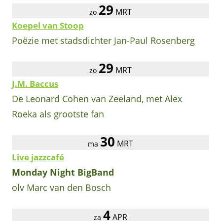
29
MRT
zo
Koepel van Stoop
Poëzie met stadsdichter Jan-Paul Rosenberg
29
MRT
zo
J.M. Baccus
De Leonard Cohen van Zeeland, met Alex
Roeka als grootste fan
30
MRT
ma
Live jazzcafé
Monday Night BigBand
olv Marc van den Bosch
4
APR
za