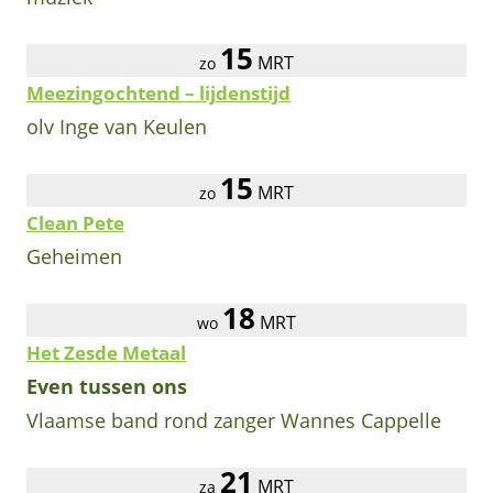
15
MRT
zo
Meezingochtend – lijdenstijd
olv Inge van Keulen
15
MRT
zo
Clean Pete
Geheimen
18
MRT
wo
Het Zesde Metaal
Even tussen ons
Vlaamse band rond zanger Wannes Cappelle
21
MRT
za