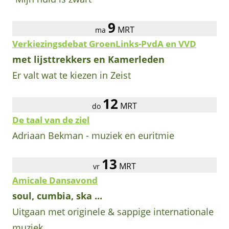
9
MRT
ma
Verkiezingsdebat GroenLinks-PvdA en VVD
met lijsttrekkers en Kamerleden
Er valt wat te kiezen in Zeist
12
MRT
do
De taal van de ziel
Adriaan Bekman - muziek en euritmie
13
MRT
vr
Amicale Dansavond
soul, cumbia, ska ...
Uitgaan met originele & sappige internationale
muziek