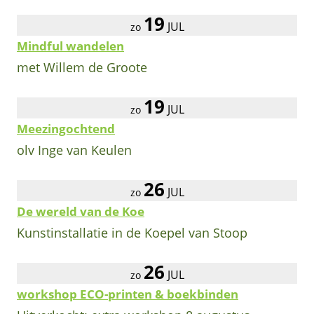
19
JUL
zo
Mindful wandelen
met Willem de Groote
19
JUL
zo
Meezingochtend
olv Inge van Keulen
26
JUL
zo
De wereld van de Koe
Kunstinstallatie in de Koepel van Stoop
26
JUL
zo
workshop ECO-printen & boekbinden