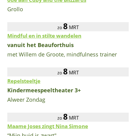
Grollo
8
MRT
zo
Mindful en in stilte wandelen
vanuit het Beauforthuis
met Willem de Groote, mindfulness trainer
8
MRT
zo
Repelsteeltje
Kindermeespeeltheater 3+
Alweer Zondag
8
MRT
zo
Maame Joses zingt Nina Simone
“Mijn huid is zwart"