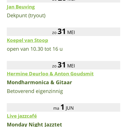
Jan Beuving
Dekpunt (tryout)
31
MEI
zo
Koepel van Stoop
open van 10.30 tot 16 u
31
MEI
zo
Hermine Deurloo & Anton Goudsmit
Mondharmonica & Gitaar
Betoverend eigenzinnig
1
JUN
ma
Live jazzcafé
Monday Night Jazztet