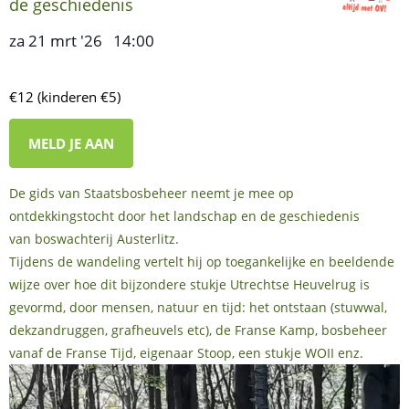
de geschiedenis
za 21 mrt '26
14:00
,
–
€12 (kinderen €5)
MELD JE AAN
De gids van Staatsbosbeheer neemt je mee op
ontdekkingstocht door het landschap en de geschiedenis
van boswachterij Austerlitz.
Tijdens de wandeling vertelt hij op toegankelijke en beeldende
wijze over hoe dit bijzondere stukje Utrechtse Heuvelrug is
gevormd, door mensen, natuur en tijd: het ontstaan (stuwwal,
dekzandruggen, grafheuvels etc), de Franse Kamp, bosbeheer
vanaf de Franse Tijd, eigenaar Stoop, een stukje WOII enz.