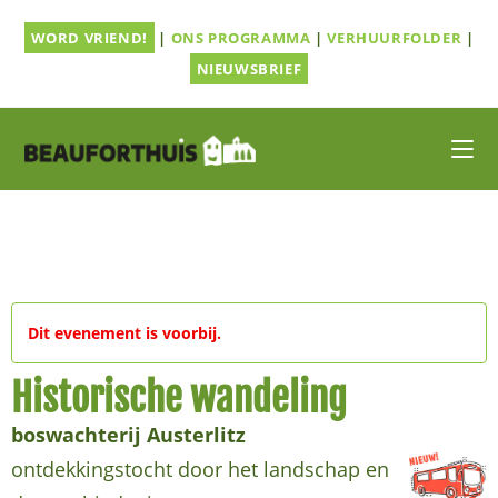
Ga
WORD VRIEND!
|
ONS PROGRAMMA
|
VERHUURFOLDER
|
naar
inhoud
NIEUWSBRIEF
Dit evenement is voorbij.
Historische wandeling
boswachterij Austerlitz
ontdekkingstocht door het landschap en