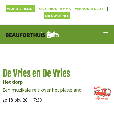
Ga
WORD VRIEND!
|
ONS PROGRAMMA
|
VERHUURFOLDER
|
naar
inhoud
NIEUWSBRIEF
De Vries en De Vries
Het dorp
Een muzikale reis over het platteland
zo 18 okt '26
17:30
,
–