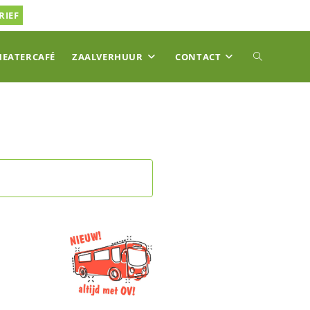
RIEF
TOGGLE
HEATERCAFÉ
ZAALVERHUUR
CONTACT
SITE
ZOEKEN