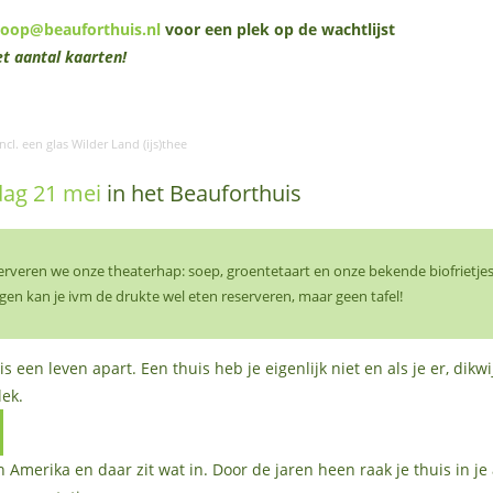
koop@beauforthuis.nl
voor een plek op de wachtlijst
t aantal kaarten!
incl. een glas Wilder Land (ijs)thee
ag 21 mei
in het Beauforthuis
serveren we onze theaterhap: soep, groentetaart en onze bekende biofrietjes
gen kan je ivm de drukte wel eten reserveren, maar geen tafel!
is een leven apart. Een thuis heb je eigenlijk niet en als je er, dik
lek.
 Amerika en daar zit wat in. Door de jaren heen raak je thuis in je