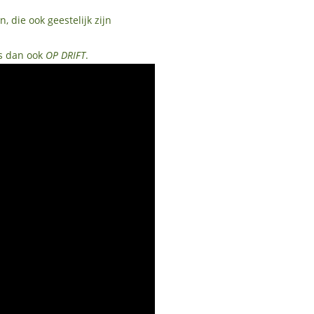
 die ook geestelijk zijn
is dan ook
OP DRIFT
.