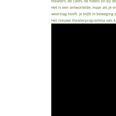
theaters, de cafés, de hotels en bij 
Het is een ontwortelde, maar als je 
weerslag heeft: je blijft in beweging
Het nieuwe theaterprogramma van Alex