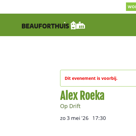
Ga
WOR
naar
inhoud
Dit evenement is voorbij.
Alex Roeka
Op Drift
zo 3 mei '26
17:30
,
–