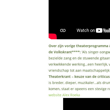
Over zijn vorige theaterprogramma
de Volkskrant****:
‘Als singer-song
bezielde zang en de stuwende gitaarm
verkwikkende werking…een heerlijk, vl
vriendschap tot aan maatschappelijk
Theaterkrant – keuze van de criticus
is breder, dieper, muzikaler…als drum
komen, staat er opeens een stevige 
website Alex Roeka