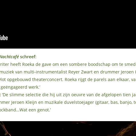
Nachtcafé
schreef:
writer heeft Roeka de gave om een sombere boodschap om te smeden
uziek van multi-instrumentalist Reyer Zwart en drummer Jeroen Kle
ot opgebouwd theaterconcert. Roeka rijgt de parels aan elkaar, van
 geëngageerd werk.’
:
‘De slimme selectie die hij uit zijn oeuvre van de afgelopen tien 
mer Jeroen Kleijn en muzikale duvelstoejager (gitaar, bas, banjo, t
rockband…Wat een genot.’