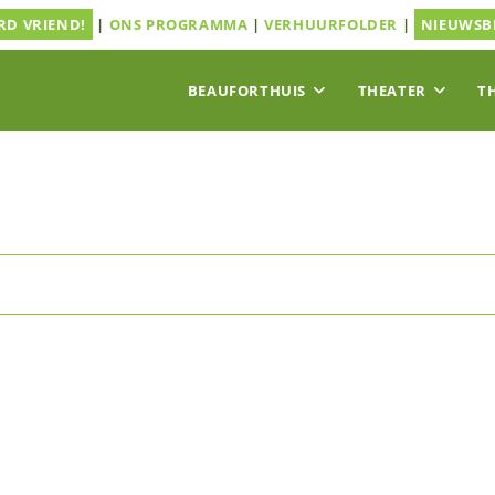
D VRIEND!
|
ONS PROGRAMMA
|
VERHUURFOLDER
|
NIEUWSB
BEAUFORTHUIS
THEATER
T