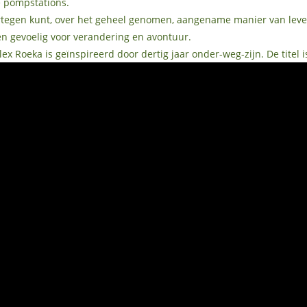
de pompstations.
ertegen kunt, over het geheel genomen, aangename manier van leven,
 en gevoelig voor verandering en avontuur.
 Roeka is geïnspireerd door dertig jaar onder-weg-zijn. De titel 