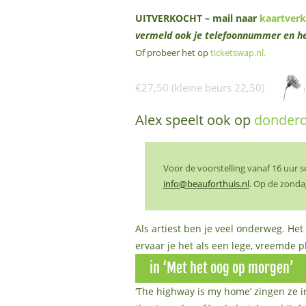
UITVERKOCHT – mail naar
kaartver
vermeld ook je telefoonnummer en he
Of probeer het op
ticketswap.nl
.
€27,50 (kleine beurs 22,50)
Alex speelt ook op
donderd
Voor de voorstelling vanaf 16 uur 
info@beauforthuis.nl
. Op de zonda
Als artiest ben je veel onderweg. Het 
ervaar je het als een lege, vreemde p
in ‘Met het oog op morgen’
‘The highway is my home’ zingen ze in