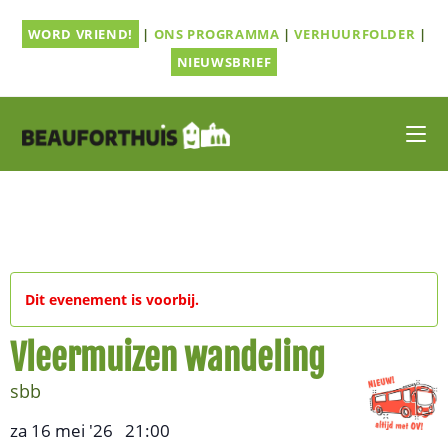
Ga
WORD VRIEND!
|
ONS PROGRAMMA
|
VERHUURFOLDER
|
naar
inhoud
NIEUWSBRIEF
Dit evenement is voorbij.
Vleermuizen wandeling
sbb
za 16 mei '26
21:00
,
–