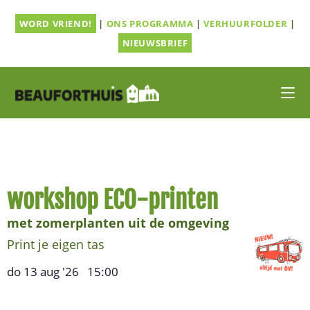
Ga
WORD VRIEND!
|
ONS PROGRAMMA
|
VERHUURFOLDER
|
naar
inhoud
NIEUWSBRIEF
workshop ECO-printen
met zomerplanten uit de omgeving
Print je eigen tas
do 13 aug '26
15:00
,
–