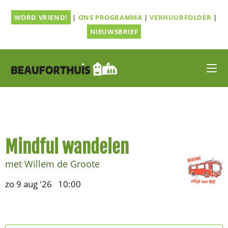
Ga
WORD VRIEND!
|
ONS PROGRAMMA
|
VERHUURFOLDER
|
naar
inhoud
NIEUWSBRIEF
Mindful wandelen
met Willem de Groote
zo 9 aug '26
10:00
,
–