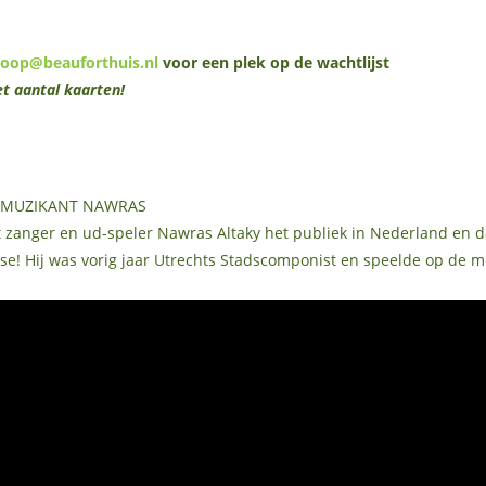
koop@beauforthuis.nl
voor een plek op de wachtlijst
t aantal kaarten!
HE MUZIKANT NAWRAS
ert zanger en ud-speler Nawras Altaky het publiek in Nederland en d
ise! Hij was vorig jaar Utrechts Stadscomponist en speelde op de m