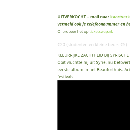
UITVERKOCHT – mail naar
kaartver
vermeld ook je telefoonnummer en he
Of probeer het op
ticketswap.nl
.
€20 (studenten en kleine beurs €5)
KLEURRIJKE ZACHTHEID BIJ SYRISC
Ooit vluchtte hij uit Syrië, nu betov
eerste album in het Beauforthuis: Ar
festivals.