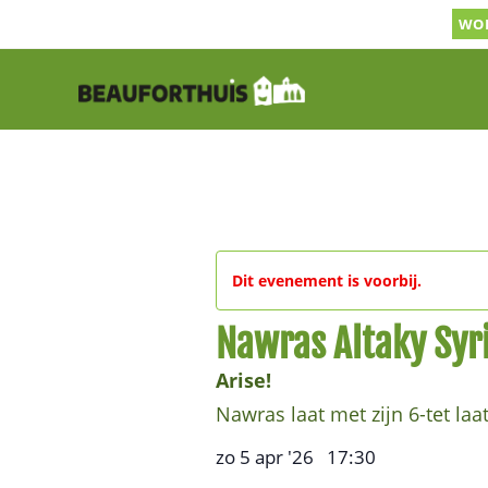
Ga
WOR
naar
inhoud
Dit evenement is voorbij.
Nawras Altaky Syr
Arise!
Nawras laat met zijn 6-tet l
zo 5 apr '26
17:30
,
–