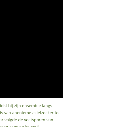
dst hij zijn ensemble langs
s van anonieme asielzoeker tot
aar volgde de voetsporen van
ussen kans en keuze.”