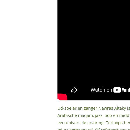
Ud-speler en zanger Nawras Altaky is
Arabische maqam, jazz, pop en midde
een universele ervaring. Terloops ben
mijn voorgangers”. Of refereert aan d