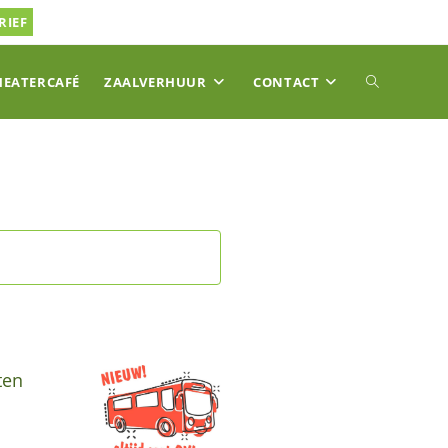
RIEF
TOGGLE
HEATERCAFÉ
ZAALVERHUUR
CONTACT
SITE
ZOEKEN
ten