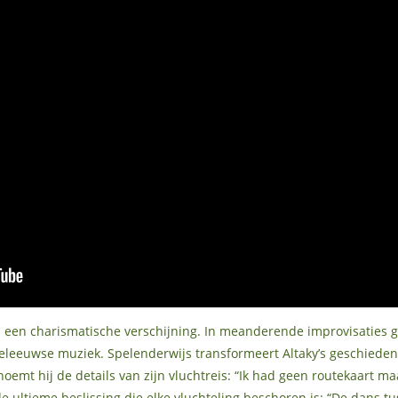
 een charismatische verschijning. In meanderende improvisaties gi
leeuwse muziek. Spelenderwijs transformeert Altaky’s geschiedeni
oemt hij de details van zijn vluchtreis: “Ik had geen routekaart m
e ultieme beslissing die elke vluchteling beschoren is: “De dans t