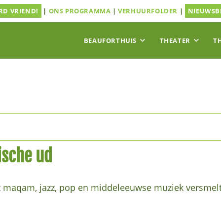
D VRIEND!
|
ONS PROGRAMMA
|
VERHUURFOLDER
|
NIEUWSB
BEAUFORTHUIS
THEATER
T
ische ud
aat maqam, jazz, pop en middeleeuwse muziek versmel