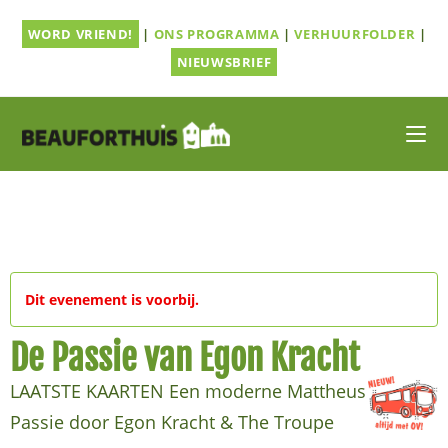
Ga
WORD VRIEND!
|
ONS PROGRAMMA
|
VERHUURFOLDER
|
naar
inhoud
NIEUWSBRIEF
Dit evenement is voorbij.
De Passie van Egon Kracht
LAATSTE KAARTEN Een moderne Mattheus
Passie door Egon Kracht & The Troupe