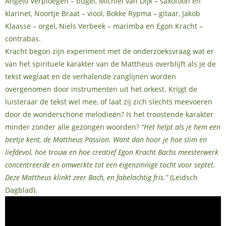
Angelo Verploegen – bugel, Michiel van Dijk – saxofoon en
klarinet, Noortje Braat – viool, Bokke Rypma – gitaar, Jakob
Klaasse – orgel, Niels Verbeek – marimba en Egon Kracht –
contrabas.
Kracht begon zijn experiment met de onderzoeksvraag wat er
van het spirituele karakter van de Mattheus overblijft als je de
tekst weglaat en de verhalende zanglijnen worden
overgenomen door instrumenten uit het orkest. Krijgt de
luisteraar de tekst wel mee, of laat zij zich slechts meevoeren
door de wonderschone melodieën? Is het troostende karakter
minder zonder alle gezongen woorden?
“Het helpt als je hem een
beetje kent, de Mattheus Passion. Want dan hoor je hoe slim en
liefdevol, hoe trouw en hoe creatief Egon Kracht Bachs meesterwerk
concentreerde en omwerkte tot een eigenzinnige tocht voor septet.
Deze Mattheus klinkt zeer Bach, en fabelachtig fris.”
(Leidsch
Dagblad).