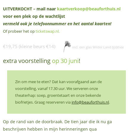
UITVERKOCHT – mail naar
kaartverkoop@beauforthuis.nl
voor een plek op de wachtlijst
vermeld ook je telefoonnummer en het aantal kaarten!
Of probeer het op
ticketswap.nl
.
€19,75 (kleine beurs €14)
incl. een glas Wilder Land (ijs)thee
extra voorstelling
op 30 juni
!
Zin om mee te eten? Dat kan voorafgaand aan de
voorstelling, vanaf 17.30 uur. We serveren onze
theaterhap: soep, groentetaart en onze bekende
biofrietjes. Graag reserveren via
info@beauforthuis.nl
.
Op de rand van de doorbraak. De tien jaar die ik nu ga
beschrijven hebben in mijn herinneringen qua