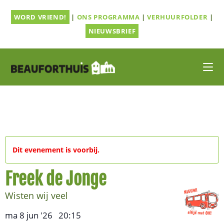
Ga
WORD VRIEND!
|
ONS PROGRAMMA
|
VERHUURFOLDER
|
naar
inhoud
NIEUWSBRIEF
Dit evenement is voorbij.
Freek de Jonge
Wisten wij veel
ma 8 jun '26
20:15
,
–