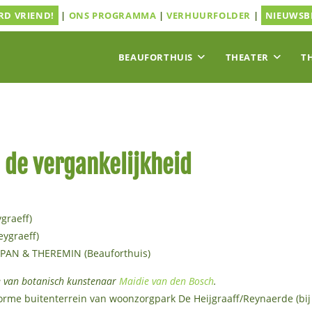
D VRIEND!
|
ONS PROGRAMMA
|
VERHUURFOLDER
|
NIEUWSB
BEAUFORTHUIS
THEATER
T
 de vergankelijkheid
graeff)
ygraeff)
AN & THEREMIN (Beauforthuis)
e van botanisch kunstenaar
Maidie van den Bosch
.
norme buitenterrein van woonzorgpark De Heijgraaff/Reynaerde (bi