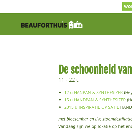
Ga
WOR
naar
inhoud
De schoonheid van
11 - 22 u
12 u HANPAN & SYNTHESIZER
(Hey
15 u HANDPAN & SYNTHESIZER
(He
2015 u INSPIRATIE OP SATIE
HANDP
met bloesembar en live stoomdestillati
Vandaag zijn we op lokatie op het e