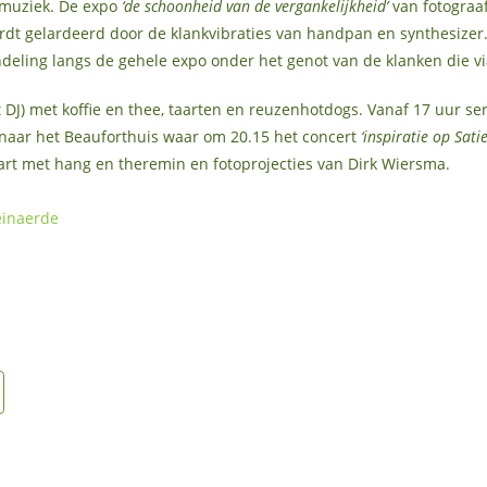
tmuziek. De expo
‘de schoonheid van de vergankelijkheid’
van fotograaf
rdt gelardeerd door de klankvibraties van handpan en synthesizer
eling langs de gehele expo onder het genot van de klanken die via
DJ) met koffie en thee, taarten en reuzenhotdogs. Vanaf 17 uur ser
naar het Beauforthuis waar om 20.15 het concert
‘inspiratie op Sat
art met hang en theremin en fotoprojecties van Dirk Wiersma.
einaerde