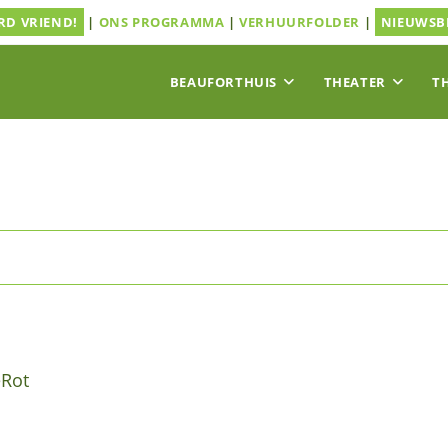
D VRIEND!
|
ONS PROGRAMMA
|
VERHUURFOLDER
|
NIEUWSB
BEAUFORTHUIS
THEATER
T
eRot