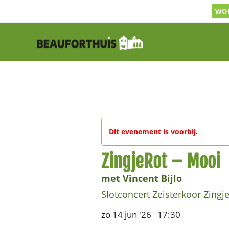
Ga
WOR
naar
inhoud
Dit evenement is voorbij.
ZingjeRot – Mooi
met Vincent Bijlo
Slotconcert Zeisterkoor Zingj
zo 14 jun '26
17:30
,