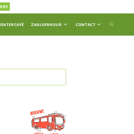
RIEF
TOGGLE
HEATERCAFÉ
ZAALVERHUUR
CONTACT
SITE
ZOEKEN