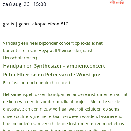
za 8 aug '26
15:00
,
–
gratis | gebruik koptelefoon €10
Vandaag een heel bijzonder concert op lokatie: het
buitenterrein van Heygraeff/Reinaerde (naast
Henschotermeer).
Handpan en Synthesizer – ambientconcert
Peter Elbertse en Peter van de Woestijne
Een fascinerend openluchtconcert.
Het samenspel tussen handpan en andere instrumenten vormt
de kern van een bijzonder muzikaal project. Met elke sessie
ontvouwt zich een nieuw verhaal waarbij geluiden op soms
onverwachte wijze met elkaar verweven worden, fascinerend
hoe melodieën van verschillende instrumenten zo moeiteloos
in elkaar overvloeien en harmonieën creëren die zowel