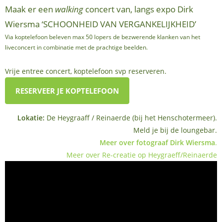
Maak er een
walking
concert van, langs expo Dirk
Wiersma ‘SCHOONHEID VAN VERGANKELIJKHEID’
Via koptelefoon beleven max 50 lopers de bezwerende klanken van het
liveconcert in combinatie met de prachtige beelden.
Vrije entree concert, koptelefoon svp reserveren.
RESERVEER JE KOPTELEFOON
Lokatie:
De Heygraaff / Reinaerde (bij het Henschotermeer).
Meld je bij de loungebar.
Meer over fotograaf Dirk Wiersma
.
Meer over Re-creatie op Heygraeff/Reinaerde