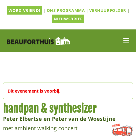
Ga
WORD VRIEND!
|
ONS PROGRAMMA
|
VERHUURFOLDER
|
naar
inhoud
NIEUWSBRIEF
Dit evenement is voorbij.
handpan & synthesizer
Peter Elbertse en Peter van de Woestijne
met ambient walking concert