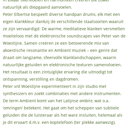
natuurlijk als diepgaand aanvoelen.
Peter Elbertse bespeelt diverse handpan drums, elk met een
eigen klankkleur dankzij de verschillende staalsoorten waaruit
ze zijn vervaardigd. De warme, meditatieve klanken versmelten
moeiteloos met de elektronische soundscapes van Peter van de
Woestijne. Samen creëren ze een betoverende mix van
akoestische resonantie en Ambient muziek – een genre dat
draait om langzame, sfeervolle klanklandschappen, waarin
natuurlijke geluiden en elektronische texturen samenvloeien.
Het resultaat is een zintuiglijke ervaring die uitnodigt tot
ontspanning, verstilling en dagdromen.
Peter v/d Woestijne experimenteert in zijn studio met
synthesizers en zoekt combinaties met andere instrumenten.
De term Ambient komt van het Latijnse
ambire
, wat o.a.
‘omringen’ betekent. Het gaat om het scheppen van subtiele
geluiden die de luisteraar als het ware insluiten, helemaal als
je dit ervaart d.m.v. een koptelefoon (ter plekke aanwezig).