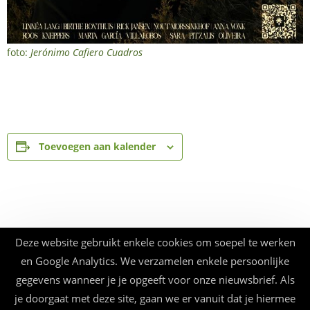
foto:
Jerónimo Cafiero Cuadros
Toevoegen aan kalender
Deze website gebruikt enkele cookies om soepel te werken
en Google Analytics. We verzamelen enkele persoonlijke
gegevens wanneer je je opgeeft voor onze nieuwsbrief. Als
je doorgaat met deze site, gaan we er vanuit dat je hiermee