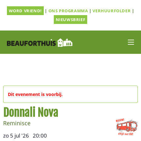
Ga
WORD VRIEND!
|
ONS PROGRAMMA
|
VERHUURFOLDER
|
naar
inhoud
NIEUWSBRIEF
Dit evenement is voorbij.
Donnali Nova
Reminisce
zo 5 jul '26
20:00
,
–