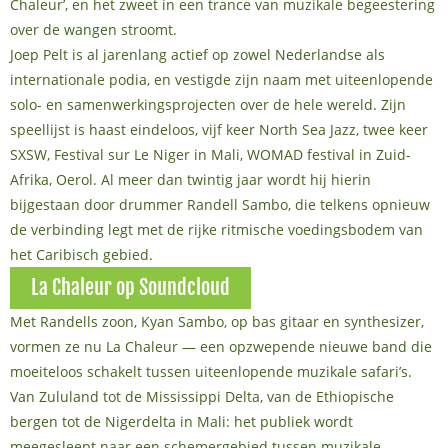
Chaleur’, en het zweet in een trance van muzikale begeestering
over de wangen stroomt.
Joep Pelt is al jarenlang actief op zowel Nederlandse als
internationale podia, en vestigde zijn naam met uiteenlopende
solo- en samenwerkingsprojecten over de hele wereld. Zijn
speellijst is haast eindeloos, vijf keer North Sea Jazz, twee keer
SXSW, Festival sur Le Niger in Mali, WOMAD festival in Zuid-
Afrika, Oerol. Al meer dan twintig jaar wordt hij hierin
bijgestaan door drummer Randell Sambo, die telkens opnieuw
de verbinding legt met de rijke ritmische voedingsbodem van
het Caribisch gebied.
La Chaleur op Soundcloud
Met Randells zoon, Kyan Sambo, op bas gitaar en synthesizer,
vormen ze nu La Chaleur — een opzwepende nieuwe band die
moeiteloos schakelt tussen uiteenlopende muzikale safari’s.
Van Zululand tot de Mississippi Delta, van de Ethiopische
bergen tot de Nigerdelta in Mali: het publiek wordt
meegesleept naar een schemergebied tussen muzikale