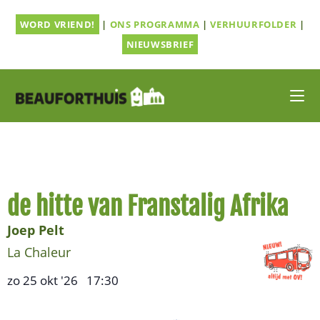
Ga
WORD VRIEND!
|
ONS PROGRAMMA
|
VERHUURFOLDER
|
naar
inhoud
NIEUWSBRIEF
de hitte van Franstalig Afrika
Joep Pelt
La Chaleur
zo 25 okt '26
17:30
,
–