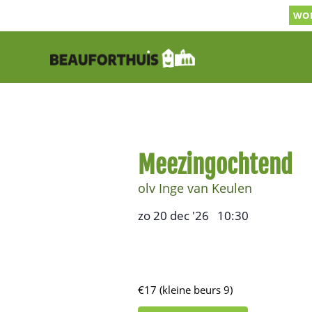
Ga
WOR
naar
inhoud
Meezingochtend
olv Inge van Keulen
zo 20 dec '26
10:30
,
–
€17 (kleine beurs 9)