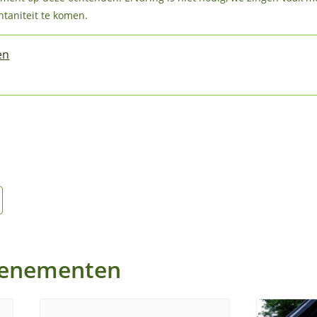
ntaniteit te komen.
en
venementen