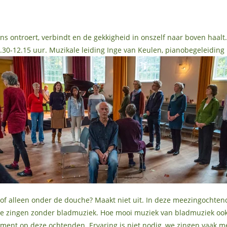
ns ontroert, verbindt en de gekkigheid in onszelf naar boven haalt
-12.15 uur. Muzikale leiding Inge van Keulen, pianobegeleiding
d, of alleen onder de douche? Maakt niet uit. In deze meezingochte
. We zingen zonder bladmuziek. Hoe mooi muziek van bladmuziek oo
rument op deze ochtenden. Ervaring is niet nodig, we zingen vaak