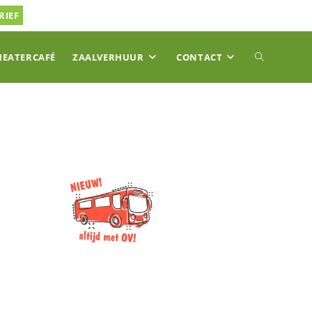
RIEF
TOGGLE
HEATERCAFÉ
ZAALVERHUUR
CONTACT
SITE
ZOEKEN