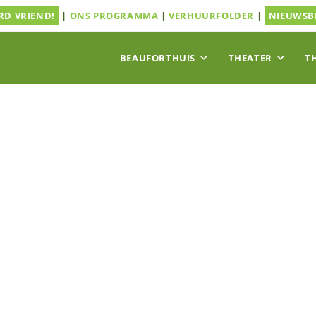
D VRIEND!
|
ONS PROGRAMMA
|
VERHUURFOLDER
|
NIEUWSB
BEAUFORTHUIS
THEATER
T