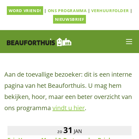
Ga
WORD VRIEND!
|
ONS PROGRAMMA
|
VERHUURFOLDER
|
naar
inhoud
NIEUWSBRIEF
Aan de toevallige bezoeker: dit is een interne
pagina van het Beauforthuis. U mag hem
bekijken, hoor, maar een beter overzicht van
ons programma
vindt u hier
.
31
JAN
zo