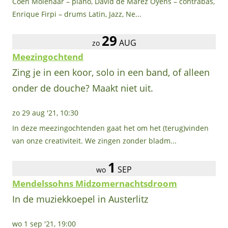
Coen Molenaar – piano, David de Marez Oyens – contrabas,
Enrique Firpi – drums Latin, Jazz, Ne...
29
AUG
zo
Meezingochtend
Zing je in een koor, solo in een band, of alleen
onder de douche? Maakt niet uit.
zo 29 aug '21, 10:30
In deze meezingochtenden gaat het om het (terug)vinden
van onze creativiteit. We zingen zonder bladm...
1
SEP
wo
Mendelssohns Midzomernachtsdroom
In de muziekkoepel in Austerlitz
wo 1 sep '21, 19:00