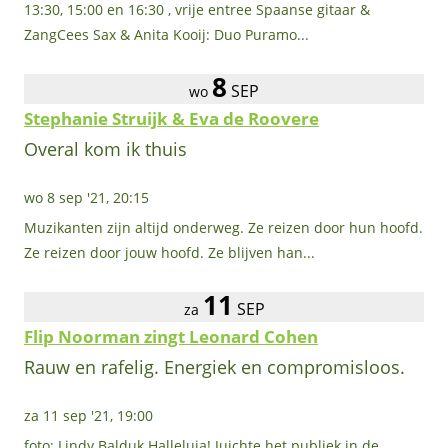
13:30, 15:00 en 16:30 , vrije entree Spaanse gitaar &
ZangCees Sax & Anita Kooij: Duo Puramo...
8
SEP
wo
Stephanie Struijk & Eva de Roovere
Overal kom ik thuis
wo 8 sep '21, 20:15
Muzikanten zijn altijd onderweg. Ze reizen door hun hoofd.
Ze reizen door jouw hoofd. Ze blijven han...
11
SEP
za
Flip Noorman zingt Leonard Cohen
Rauw en rafelig. Energiek en compromisloos.
za 11 sep '21, 19:00
foto: Lindy Balduk Halleluja! Juichte het publiek in de