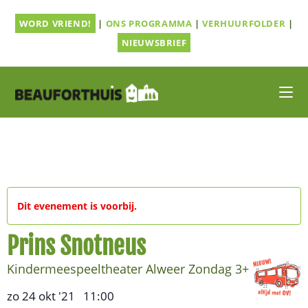
Ga
WORD VRIEND!
|
ONS PROGRAMMA
|
VERHUURFOLDER
|
naar
inhoud
NIEUWSBRIEF
Dit evenement is voorbij.
Prins Snotneus
Kindermeespeeltheater Alweer Zondag 3+
zo 24 okt '21
11:00
,
–