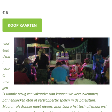
€ 6
KOOP KAARTEN
Eind
elijk
denk
t
Laur
a,
mor
gen
is Ronnie terug van vakantie!
Dan kunnen we weer zwemmen,
pannenkoeken eten of verstoppertje spelen in de paleistuin.
Maar… als Ronnie moet niezen, vindt Laura het toch allemaal wel