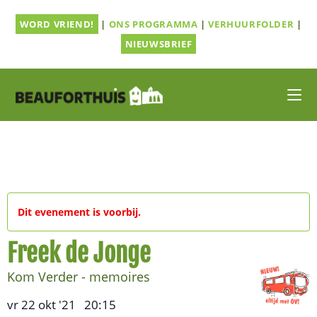
Ga
WORD VRIEND!
|
ONS PROGRAMMA
|
VERHUURFOLDER
|
naar
inhoud
NIEUWSBRIEF
Dit evenement is voorbij.
Freek de Jonge
Kom Verder - memoires
vr 22 okt '21
20:15
,
–