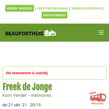
Ga
WORD VRIEND!
|
ONS PROGRAMMA
|
VERHUURFOLDER
|
naar
inhoud
NIEUWSBRIEF
Dit evenement is voorbij.
Freek de Jonge
Kom Verder - memoires
do 21 okt '21
20:15
,
–