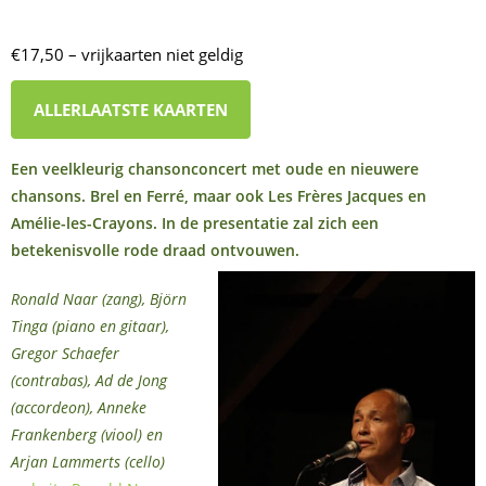
€17,50 – vrijkaarten niet geldig
ALLERLAATSTE KAARTEN
Een veelkleurig chansonconcert met oude en nieuwere
chansons. Brel en Ferré, maar ook Les Frères Jacques en
Amélie-les-Crayons. In de presentatie zal zich een
betekenisvolle rode draad ontvouwen.
Ronald Naar (zang), Björn
Tinga (piano en gitaar),
Gregor Schaefer
(contrabas), Ad de Jong
(accordeon), Anneke
Frankenberg (viool) en
Arjan Lammerts (cello)