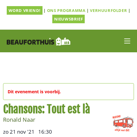
Ga
WORD VRIEND!
|
ONS PROGRAMMA
|
VERHUURFOLDER
|
naar
inhoud
NIEUWSBRIEF
Dit evenement is voorbij.
Chansons: Tout est là
Ronald Naar
zo 21 nov '21
16:30
,
–