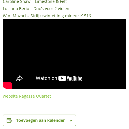
Caroline Shaw – Limestone & Felt
Luciano Berio – Duo’s voor 2 violen
W.A. Mozart – Striijkkwintet in g mineur K.516
website Ragazze Quartet
Toevoegen aan kalender