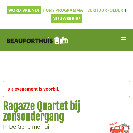
Ga
WORD VRIEND!
|
ONS PROGRAMMA
|
VERHUURFOLDER
|
naar
inhoud
NIEUWSBRIEF
Dit evenement is voorbij.
Ragazze Quartet bij
zonsondergang
In De Geheime Tuin