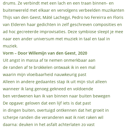
drums. Ze verbindt met een lach en een traan binnen- en
buitenwereld met elkaar en vervolgens verbeelden muzikanten
Thijs van den Geest, Máté Lachegyi, Pedro Ivo Fereirra en Floris
van Elderen haar gedichten in zelf geschreven composities en
ad hoc gecreëerde improvisaties. Deze symbiose sleept je mee
naar een ander universum met muziek in taal en taal in
muziek.
Vorm – Door Willemijn van den Geest, 2020
Uit angst in massa af te nemen onmerkbaar aan
de randen af te brokkelen ontwaak ik in een mal
waarin mijn vloeibaarheid nauwkeurig past
Alleen in andere gedaantes stap ik uit mijn stut alleen
wanneer ik lang genoeg gekneed en voldoende
ben verdwenen kan ik van binnen naar buiten bewegen
De opgave: geloven dat een lijf iets is dat past
in dingen buiten, overtuigd ontkennen dat het groeit in
scherpe randen die veranderen wat ik niet raken wil
daarna: deuken in het asfalt achterlaten zo vast