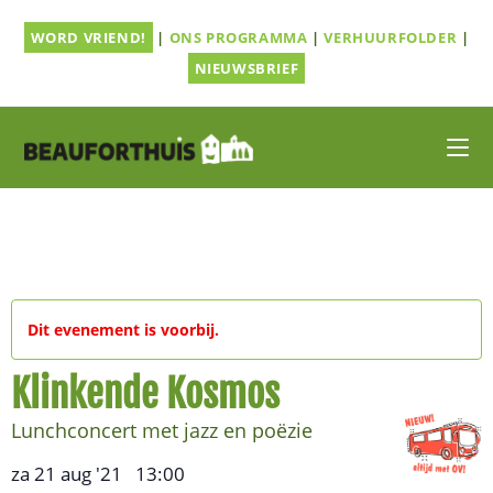
Ga
WORD VRIEND!
|
ONS PROGRAMMA
|
VERHUURFOLDER
|
naar
inhoud
NIEUWSBRIEF
Dit evenement is voorbij.
Klinkende Kosmos
Lunchconcert met jazz en poëzie
za 21 aug '21
13:00
,
–