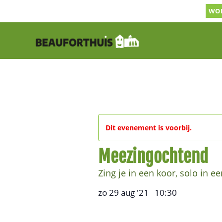
Ga
WOR
naar
inhoud
Dit evenement is voorbij.
Meezingochtend
Zing je in een koor, solo in e
zo 29 aug '21
10:30
,
–