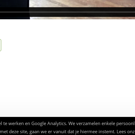
l te werken en Google Analytics. We verzamelen enkele persoonl
 met deze site, gaan we er vanuit dat je hiermee instemt. Lees on
© Beauforthuis 2026 - webbouw
frankma