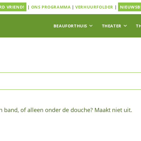
D VRIEND!
|
ONS PROGRAMMA
|
VERHUURFOLDER
|
NIEUWSB
BEAUFORTHUIS
THEATER
T
en band, of alleen onder de douche? Maakt niet uit.