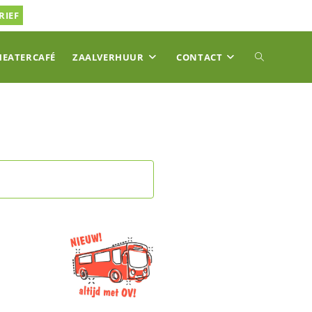
RIEF
TOGGLE
HEATERCAFÉ
ZAALVERHUUR
CONTACT
SITE
ZOEKEN