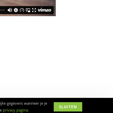
ijke gegevens wanneer je je
SLUITEN
ze
privacy pagina
.