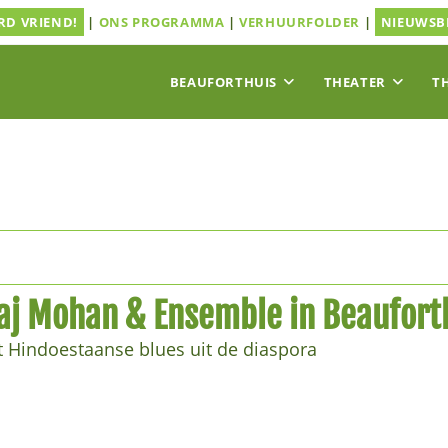
D VRIEND!
|
ONS PROGRAMMA
|
VERHUURFOLDER
|
NIEUWSB
BEAUFORTHUIS
THEATER
T
Raj Mohan & Ensemble in Beaufort
Hindoestaanse blues uit de diaspora