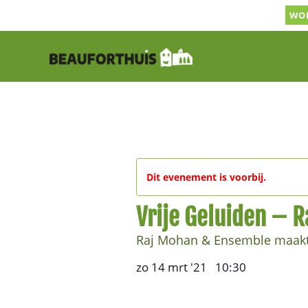
Ga
WOR
naar
inhoud
Dit evenement is voorbij.
Vrije Geluiden – 
Raj Mohan & Ensemble maakt 
zo 14 mrt '21
10:30
,
–