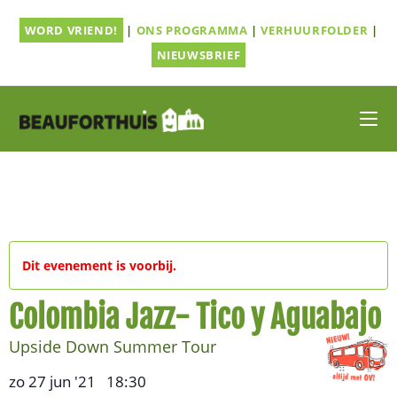
Ga
WORD VRIEND!
|
ONS PROGRAMMA
|
VERHUURFOLDER
|
naar
inhoud
NIEUWSBRIEF
Dit evenement is voorbij.
Colombia Jazz- Tico y Aguabajo
Upside Down Summer Tour
zo 27 jun '21
18:30
,
–