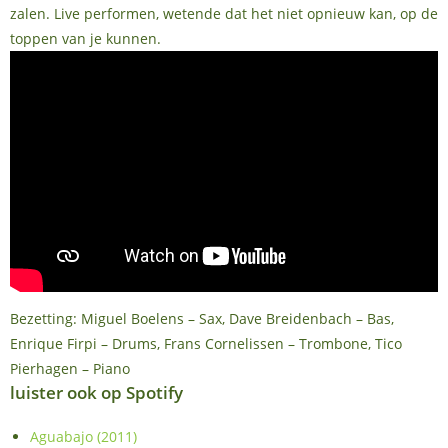
zalen. Live performen, wetende dat het niet opnieuw kan, op de
toppen van je kunnen.
Bezetting: Miguel Boelens – Sax, Dave Breidenbach – Bas,
Enrique Firpi – Drums, Frans Cornelissen – Trombone, Tico
Pierhagen – Piano
luister ook op Spotify
Aguabajo (2011)