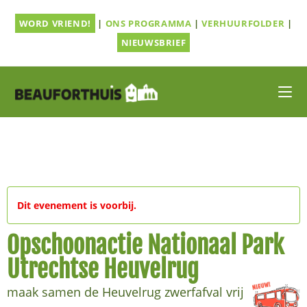
Ga
WORD VRIEND!
|
ONS PROGRAMMA
|
VERHUURFOLDER
|
naar
inhoud
NIEUWSBRIEF
Dit evenement is voorbij.
Opschoonactie Nationaal Park
Utrechtse Heuvelrug
maak samen de Heuvelrug zwerfafval vrij