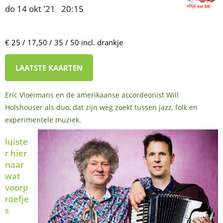
do 14 okt '21
20:15
,
–
€ 25 / 17,50 / 35 / 50 incl. drankje
LAATSTE KAARTEN
Eric Vloeimans en de amerikaanse accordeonist Will
Holshouser als duo, dat zijn weg zoekt tussen jazz, folk en
experimentele muziek.
luiste
r hier
naar
wat
voorp
roefje
s