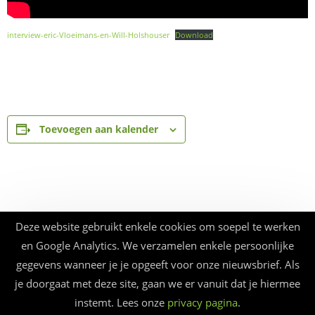
interview-eric-Vloeimans-en-Will-Holshouser
Download
Toevoegen aan kalender
Deze website gebruikt enkele cookies om soepel te werken
en Google Analytics. We verzamelen enkele persoonlijke
gegevens wanneer je je opgeeft voor onze nieuwsbrief. Als
je doorgaat met deze site, gaan we er vanuit dat je hiermee
instemt. Lees onze
privacy pagina
.