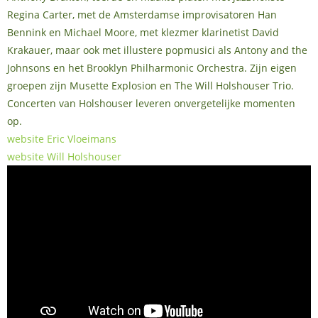
Regina Carter, met de Amsterdamse improvisatoren Han
Bennink en Michael Moore, met klezmer klarinetist David
Krakauer, maar ook met illustere popmusici als Antony and the
Johnsons en het Brooklyn Philharmonic Orchestra. Zijn eigen
groepen zijn Musette Explosion en The Will Holshouser Trio.
Concerten van Holshouser leveren onvergetelijke momenten
op.
website Eric Vloeimans
website Will Holshouser