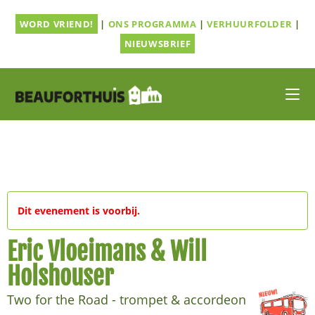
Ga
WORD VRIEND!
|
ONS PROGRAMMA
|
VERHUURFOLDER
|
naar
inhoud
NIEUWSBRIEF
Dit evenement is voorbij.
Eric Vloeimans & Will
Holshouser
Two for the Road - trompet & accordeon