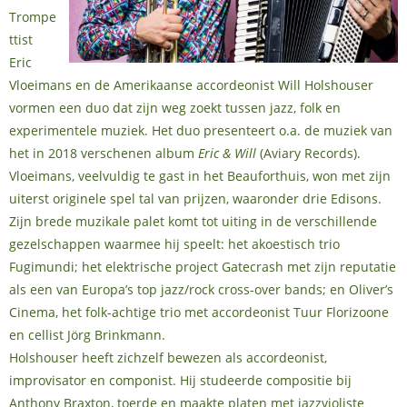
Trompe
ttist
Eric
Vloeimans en de Amerikaanse accordeonist Will Holshouser
vormen een duo dat zijn weg zoekt tussen jazz, folk en
experimentele muziek. Het duo presenteert o.a. de muziek van
het in 2018 verschenen album
Eric & Will
(Aviary Records).
Vloeimans, veelvuldig te gast in het Beauforthuis, won met zijn
uiterst originele spel tal van prijzen, waaronder drie Edisons.
Zijn brede muzikale palet komt tot uiting in de verschillende
gezelschappen waarmee hij speelt: het akoestisch trio
Fugimundi; het elektrische project Gatecrash met zijn reputatie
als een van Europa’s top jazz/rock cross-over bands; en Oliver’s
Cinema, het folk-achtige trio met accordeonist Tuur Florizoone
en cellist Jörg Brinkmann.
Holshouser heeft zichzelf bewezen als accordeonist,
improvisator en componist. Hij studeerde compositie bij
Anthony Braxton, toerde en maakte platen met jazzvioliste