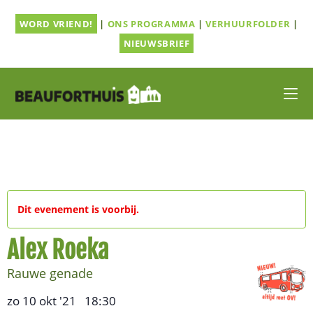
Ga
WORD VRIEND!
|
ONS PROGRAMMA
|
VERHUURFOLDER
|
naar
inhoud
NIEUWSBRIEF
Dit evenement is voorbij.
Alex Roeka
Rauwe genade
zo 10 okt '21
18:30
,
–