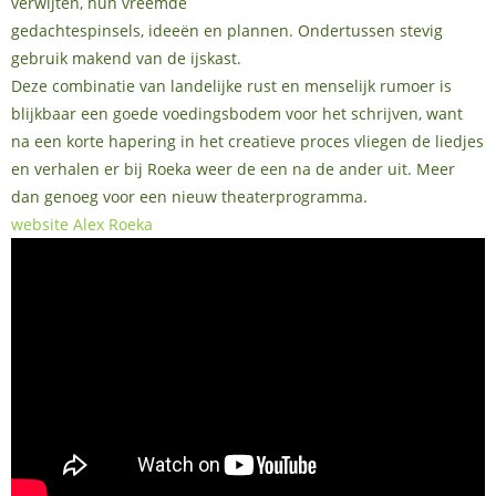
verwijten, hun vreemde
gedachtespinsels, ideeën en plannen. Ondertussen stevig
gebruik makend van de ijskast.
Deze combinatie van landelijke rust en menselijk rumoer is
blijkbaar een goede voedingsbodem voor het schrijven, want
na een korte hapering in het creatieve proces vliegen de liedjes
en verhalen er bij Roeka weer de een na de ander uit. Meer
dan genoeg voor een nieuw theaterprogramma.
website Alex Roeka