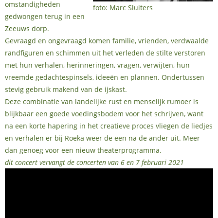
omstandigheden
foto: Marc Sluiters
gedwongen terug in een
Zeeuws dorp.
Gevraagd en ongevraagd komen familie, vrienden, verdwaalde
randfiguren en schimmen uit het verleden de stilte verstoren
met hun verhalen, herinneringen, vragen, verwijten, hun
vreemde gedachtespinsels, ideeën en plannen. Ondertussen
stevig gebruik makend van de ijskast.
Deze combinatie van landelijke rust en menselijk rumoer is
blijkbaar een goede voedingsbodem voor het schrijven, want
na een korte hapering in het creatieve proces vliegen de liedjes
en verhalen er bij Roeka weer de een na de ander uit. Meer
dan genoeg voor een nieuw theaterprogramma.
dit concert vervangt de concerten van 6 en 7 februari 2021