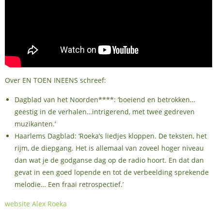
Over EN TOEN INEENS schreef:
Dagblad van het Noorden****: ‘boeiend en betrokken…
geestig in de verhalen…intrigerend, met twee gedreven
muzikanten.’
Haarlems Dagblad: ‘Roeka’s liedjes kloppen. De teksten, het
rijm, de diepgang. Het is allemaal van zoveel hoger niveau
dan wat je de godganse dag op de radio hoort. En dat dan
gevat in een goed lopende en tot de verbeelding sprekende
melodie… Een fraai retrospectief.’
website Alex Roeka