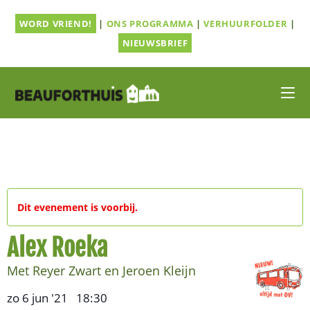
Ga
WORD VRIEND!
|
ONS PROGRAMMA
|
VERHUURFOLDER
|
naar
inhoud
NIEUWSBRIEF
Dit evenement is voorbij.
Alex Roeka
Met Reyer Zwart en Jeroen Kleijn
zo 6 jun '21
18:30
,
–