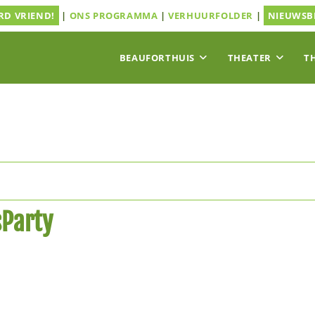
D VRIEND!
|
ONS PROGRAMMA
|
VERHUURFOLDER
|
NIEUWSB
BEAUFORTHUIS
THEATER
T
sParty