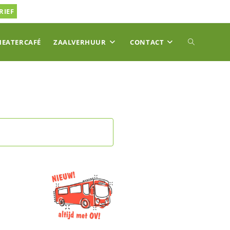
RIEF
TOGGLE
HEATERCAFÉ
ZAALVERHUUR
CONTACT
SITE
ZOEKEN