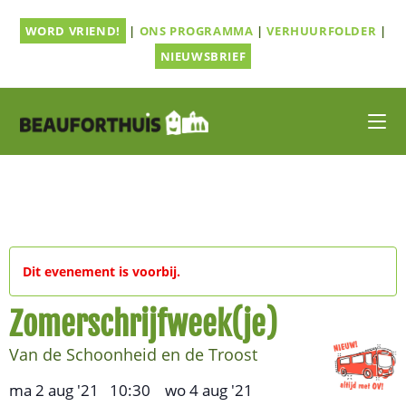
Ga
WORD VRIEND!
|
ONS PROGRAMMA
|
VERHUURFOLDER
|
naar
inhoud
NIEUWSBRIEF
Dit evenement is voorbij.
Zomerschrijfweek(je)
Van de Schoonheid en de Troost
ma 2 aug '21
10:30
wo 4 aug '21
,
–