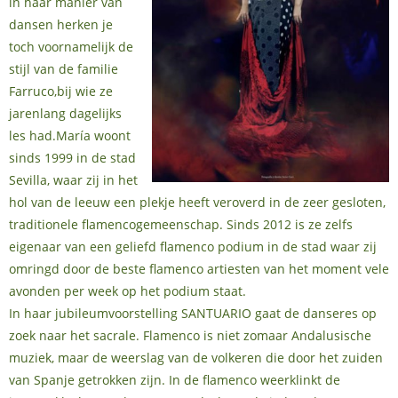
in haar manier van
dansen herken je
toch voornamelijk de
stijl van de familie
Farruco,bij wie ze
jarenlang dagelijks
les had.María woont
sinds 1999 in de stad
Sevilla, waar zij in het
hol van de leeuw een plekje heeft veroverd in de zeer gesloten,
traditionele flamencogemeenschap. Sinds 2012 is ze zelfs
eigenaar van een geliefd flamenco podium in de stad waar zij
omringd door de beste flamenco artiesten van het moment vele
avonden per week op het podium staat.
In haar jubileumvoorstelling SANTUARIO gaat de danseres op
zoek naar het sacrale. Flamenco is niet zomaar Andalusische
muziek, maar de weerslag van de volkeren die door het zuiden
van Spanje getrokken zijn. In de flamenco weerklinkt de