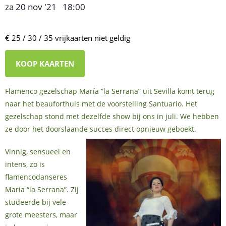
za 20 nov '21
18:00
,
–
€ 25 / 30 / 35 vrijkaarten niet geldig
KOOP KAARTEN
Flamenco gezelschap María “la Serrana” uit Sevilla komt terug
naar het beauforthuis met de voorstelling Santuario. Het
gezelschap stond met dezelfde show bij ons in juli. We hebben
ze door het doorslaande succes direct opnieuw geboekt.
Vinnig, sensueel en
intens, zo is
flamencodanseres
María “la Serrana”. Zij
studeerde bij vele
grote meesters, maar