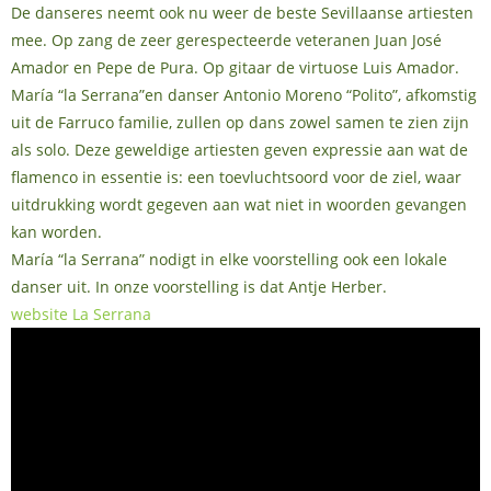
De danseres neemt ook nu weer de beste Sevillaanse artiesten
mee. Op zang de zeer gerespecteerde veteranen Juan José
Amador en Pepe de Pura. Op gitaar de virtuose Luis Amador.
María “la Serrana”en danser Antonio Moreno “Polito”, afkomstig
uit de Farruco familie, zullen op dans zowel samen te zien zijn
als solo. Deze geweldige artiesten geven expressie aan wat de
flamenco in essentie is: een toevluchtsoord voor de ziel, waar
uitdrukking wordt gegeven aan wat niet in woorden gevangen
kan worden.
María “la Serrana” nodigt in elke voorstelling ook een lokale
danser uit. In onze voorstelling is dat Antje Herber.
website La Serrana