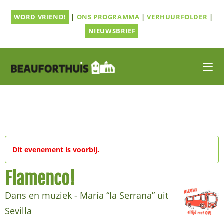
Ga
WORD VRIEND!
|
ONS PROGRAMMA
|
VERHUURFOLDER
|
naar
inhoud
NIEUWSBRIEF
Dit evenement is voorbij.
Flamenco!
Dans en muziek - María “la Serrana” uit
Sevilla