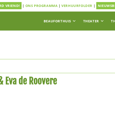
D VRIEND!
|
ONS PROGRAMMA
|
VERHUURFOLDER
|
NIEUWSB
BEAUFORTHUIS
THEATER
T
& Eva de Roovere