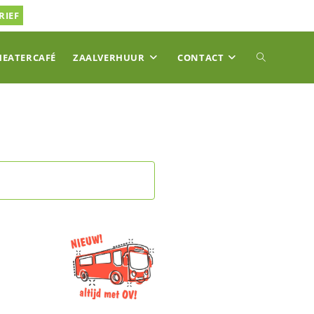
RIEF
TOGGLE
HEATERCAFÉ
ZAALVERHUUR
CONTACT
SITE
ZOEKEN