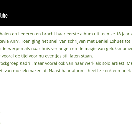
erhalen en liederen en bracht haar eerste album uit toen ze 18 jaa
vie Ann’. Toen ging het snel, van schrijven met Daniël Lohues tot
erwerpen als naar huis verlangen en de magie van geluksmoment
ooral de tijd voor nu eventjes stil laten staan.
rockgroep Kadril, maar vooral ook van haar werk als solo-artiest. M
zij van muziek maken af. Naast haar albums heeft ze ook een boek 