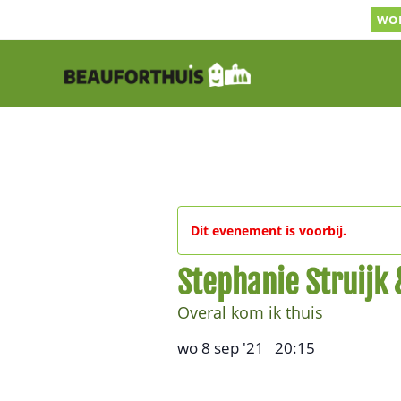
Ga
WOR
naar
inhoud
Dit evenement is voorbij.
Stephanie Struijk 
Overal kom ik thuis
wo 8 sep '21
20:15
,
–