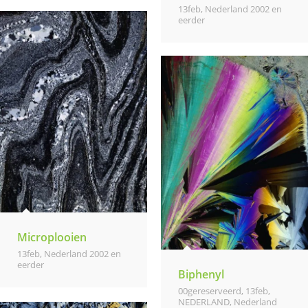
13feb
,
Nederland 2002 en
eerder
Microplooien
13feb
,
Nederland 2002 en
eerder
Biphenyl
00gereserveerd
,
13feb
,
NEDERLAND
,
Nederland