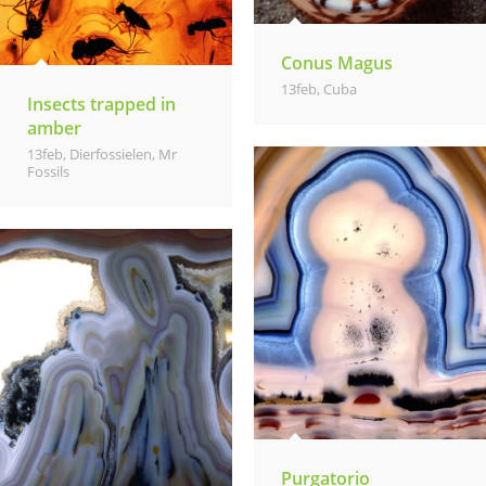
Conus Magus
13feb
,
Cuba
Insects trapped in
amber
13feb
,
Dierfossielen
,
Mr
Fossils
Purgatorio