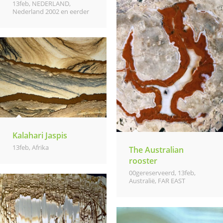
13feb
,
NEDERLAND
,
Nederland 2002 en eerder
Kalahari Jaspis
13feb
,
Afrika
The Australian
rooster
00gereserveerd
,
13feb
,
Australië
,
FAR EAST