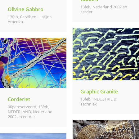
13feb
,
Nederland 2002 en
Olivine Gabbro
eerder
13feb
,
Caraïben - Latijns
Amerika
Graphic Granite
Corderiet
13feb
,
INDUSTRIE &
Techniek
00gereserveerd
,
13feb
,
NEDERLAND
,
Nederland
2002 en eerder