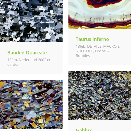
Taurus Inferno
13feb
,
DETAILS, MACRO &
STILL LIFE
,
Drops &
Banded Quartsite
Bubbles
13feb
,
Nederland 2002 en
eerder
Gabbro