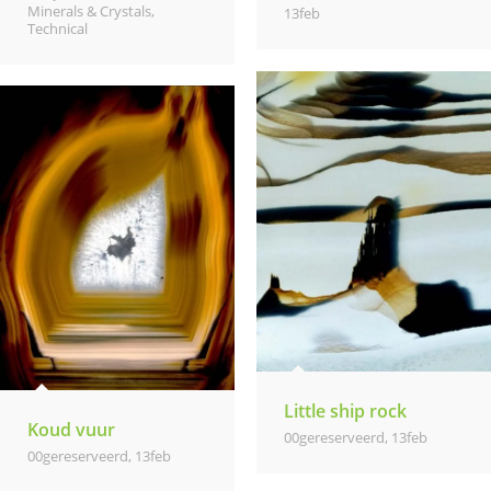
Minerals & Crystals,
13feb
Technical
Little ship rock
Koud vuur
00gereserveerd
,
13feb
00gereserveerd
,
13feb