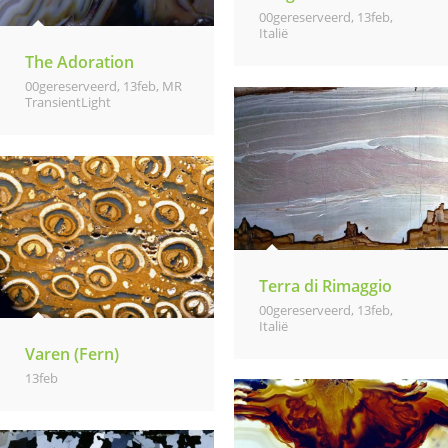
00gereserveerd
,
13feb
,
Italië
The Adoration
00gereserveerd
,
13feb
,
MR
TransientLight
Terra di Rimaggio
00gereserveerd
,
13feb
,
Italië
Varen (Fern)
13feb