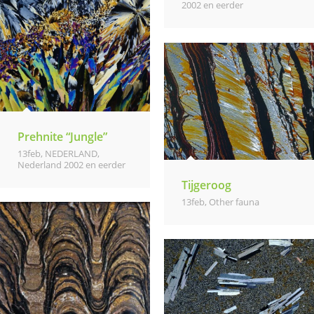
2002 en eerder
Prehnite “Jungle”
13feb
,
NEDERLAND
,
Nederland 2002 en eerder
Tijgeroog
13feb
,
Other fauna