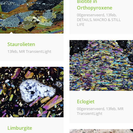
Biotite in
Orthopyroxene
00gereserveerd
,
13feb
,
DETAILS, MACRO & STILL
LIFE
Staurolieten
13feb
,
MR TransientLight
Eclogiet
00gereserveerd
,
13feb
,
MR
TransientLight
Limburgite