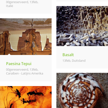
00gereserveerd
,
13feb
,
Italië
Basalt
13feb
,
Duitsland
Paesina Tepui
00gereserveerd
,
13feb
,
Caraïben - Latijns Amerika