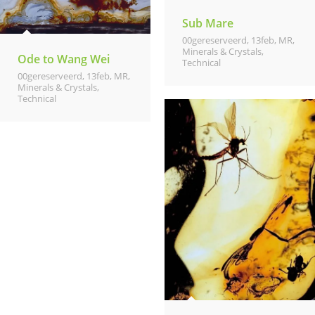
Sub Mare
00gereserveerd
,
13feb
,
MR,
Minerals & Crystals,
Ode to Wang Wei
Technical
00gereserveerd
,
13feb
,
MR,
Minerals & Crystals,
Technical