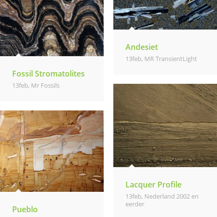
Andesiet
13feb
,
MR TransientLight
Fossil Stromatolites
13feb
,
Mr Fossils
Lacquer Profile
13feb
,
Nederland 2002 en
eerder
Pueblo