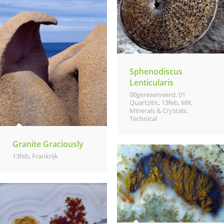
Sphenodiscus
Lenticularis
00gereserveerd
,
01
Quartzitic
,
13feb
,
MR,
Minerals & Crystals,
Technical
Granite Graciously
13feb
,
Frankrijk