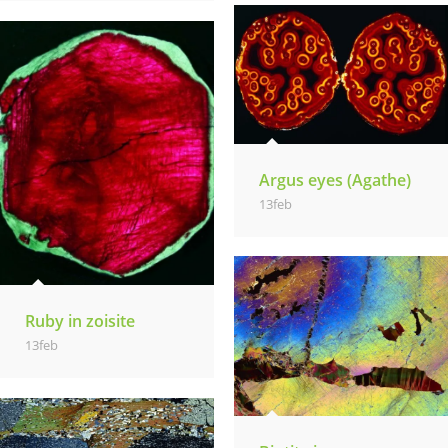
Argus eyes (Agathe)
13feb
Ruby in zoisite
13feb