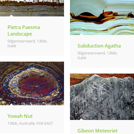
Pietra Paesma
Landscape
00gereserveerd
,
13feb
,
Subduction Agatha
Italië
00gereserveerd
,
13feb
,
Italië
Yowah Nut
13feb
,
Australië
,
FAR EAST
Gibeon Meteoriet