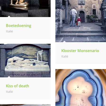
Boetedoening
Italië
Klooster Monsenario
Italië
Kiss of death
Italië