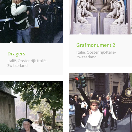
Grafmonument 2
Italië
,
Oostenrijk-Italië-
Dragers
Zwitserland
Italië
,
Oostenrijk-Italië-
Zwitserland