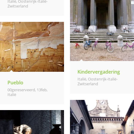
Italië
,
Oostenrijk-Italië-
Zwitserland
Kindervergadering
Italië
,
Oostenrijk-Italië-
Pueblo
Zwitserland
00gereserveerd
,
13feb
,
Italië