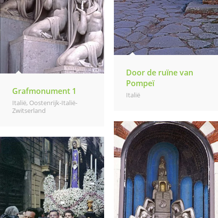
Door de ruïne van
Pompeï
Grafmonument 1
Italië
Italië
,
Oostenrijk-Italië-
Zwitserland