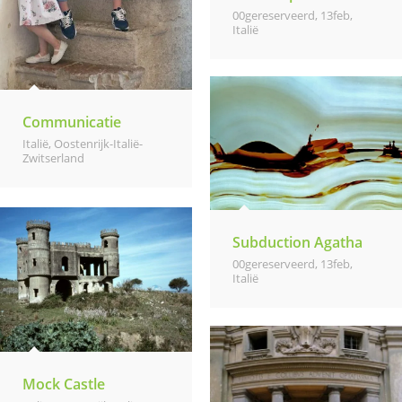
00gereserveerd
,
13feb
,
Italië
Communicatie
Italië
,
Oostenrijk-Italië-
Zwitserland
Subduction Agatha
00gereserveerd
,
13feb
,
Italië
Mock Castle