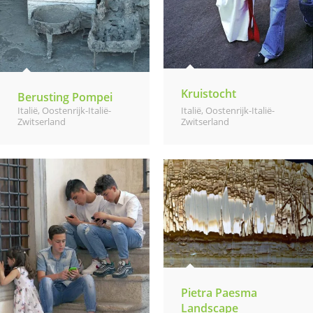
Kruistocht
Berusting Pompei
Italië
,
Oostenrijk-Italië-
Italië
,
Oostenrijk-Italië-
Zwitserland
Zwitserland
Pietra Paesma
Landscape