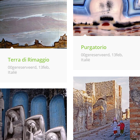
Purgatorio
00gereserveerd
,
13feb
,
Terra di Rimaggio
Italië
00gereserveerd
,
13feb
,
Italië