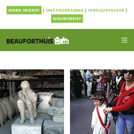
Ga
WORD VRIEND!
|
ONS PROGRAMMA
|
VERHUURFOLDER
|
naar
inhoud
NIEUWSBRIEF