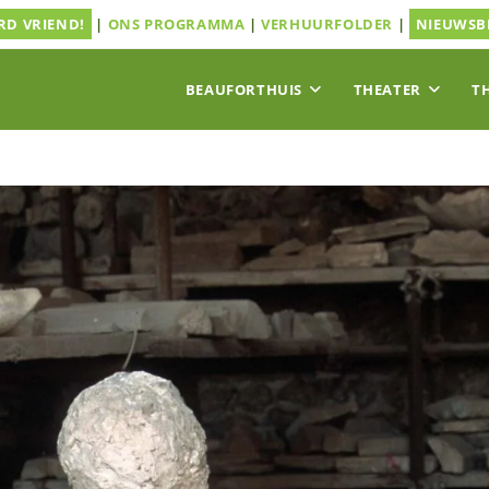
D VRIEND!
|
ONS PROGRAMMA
|
VERHUURFOLDER
|
NIEUWSB
BEAUFORTHUIS
THEATER
T