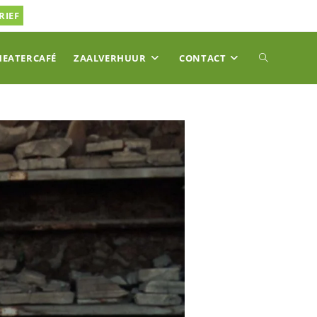
RIEF
TOGGLE
HEATERCAFÉ
ZAALVERHUUR
CONTACT
SITE
ZOEKEN