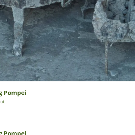
ng Pompei
out
ng Pompei