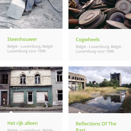
Steenhouwer
Cogwheels
België - Luxemburg
,
België -
België - Luxemburg
,
België -
Luxemburg voor 1996
Luxemburg voor 1996
Het rijk alleen
Reflections Of The
Past
België - Luxemburg
,
België -