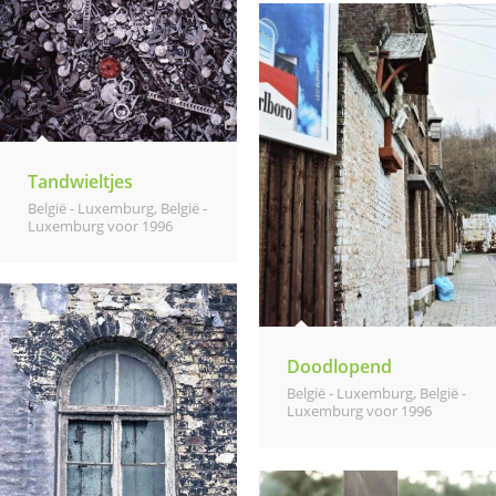
Tandwieltjes
België - Luxemburg
,
België -
Luxemburg voor 1996
Doodlopend
België - Luxemburg
,
België -
Luxemburg voor 1996