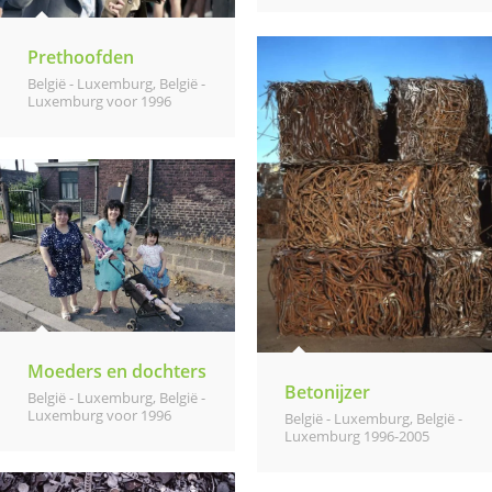
Prethoofden
België - Luxemburg
,
België -
Luxemburg voor 1996
Moeders en dochters
Betonijzer
België - Luxemburg
,
België -
Luxemburg voor 1996
België - Luxemburg
,
België -
Luxemburg 1996-2005