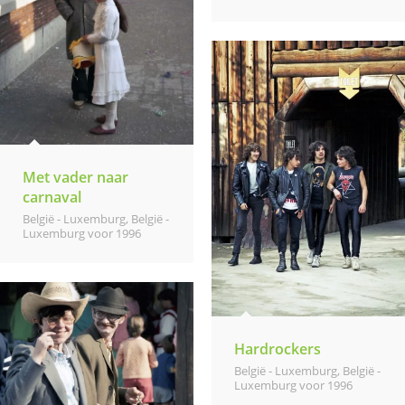
Met vader naar
carnaval
België - Luxemburg
,
België -
Luxemburg voor 1996
Hardrockers
België - Luxemburg
,
België -
Luxemburg voor 1996