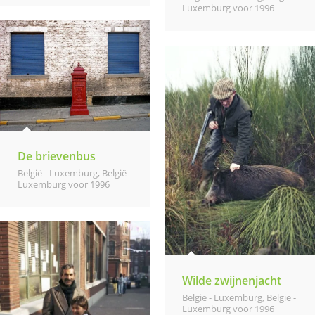
Luxemburg voor 1996
De brievenbus
België - Luxemburg
,
België -
Luxemburg voor 1996
Wilde zwijnenjacht
België - Luxemburg
,
België -
Luxemburg voor 1996