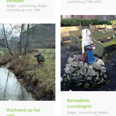
verleden
Luxemburg 1996-2005
België - Luxemburg
,
België -
Luxemburg voor 1996
Bernadette
Lourdesgrot
Wachtend op het
België - Luxemburg
,
België -
wild