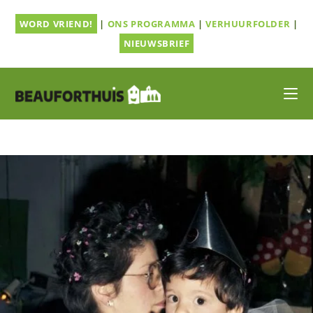
Ga
WORD VRIEND!
|
ONS PROGRAMMA
|
VERHUURFOLDER
|
naar
inhoud
NIEUWSBRIEF